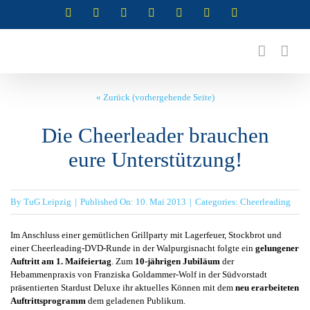
Zum
Instagram
Instagram
Instagram
Instagram
Facebook
X
YouTube
(Abteilung
(Abteilung
(Abteilung
(Abteilung
Inhalt
RSG)
Turnen)
Akrobatik)
Cheerleading)
springen
« Zurück (vorhergehende Seite)
Die Cheerleader brauchen
eure Unterstützung!
By
TuG Leipzig
|
Published On: 10. Mai 2013
|
Categories:
Cheerleading
Im Anschluss einer gemütlichen Grillparty mit Lagerfeuer, Stockbrot und
einer Cheerleading-DVD-Runde in der Walpurgisnacht folgte ein
gelungener
Auftritt am 1. Maifeiertag
. Zum
10-jährigen Jubiläum
der
Hebammenpraxis von Franziska Goldammer-Wolf in der Südvorstadt
präsentierten Stardust Deluxe ihr aktuelles Können mit dem
neu erarbeiteten
Auftrittsprogramm
dem geladenen Publikum.