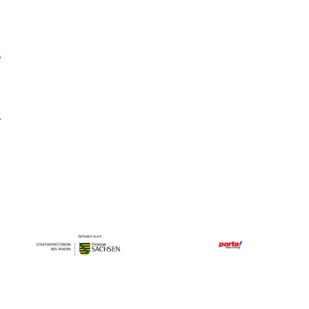
“
-
n