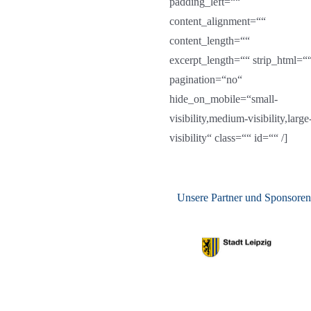
padding_left=““
content_alignment=““
content_length=““
excerpt_length=““ strip_html=“
pagination=“no“
hide_on_mobile=“small-
visibility,medium-visibility,large
visibility“ class=““ id=““ /]
Unsere Partner und Sponsore