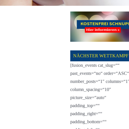
NÄCHSTER WETTKAMPF
[fusion_events cat_slug=““
past_events=“no“ order=“ASC“
number_posts=“1″ columns=“1
column_spacing=“10″
picture_size=“auto“
padding_top=““
padding_right=““
padding_bottom=““