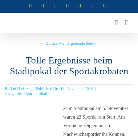
Zum
Instagram
Instagram
Instagram
Instagram
Facebook
X
YouTube
(Abteilung
(Abteilung
(Abteilung
(Abteilung
Inhalt
RSG)
Turnen)
Akrobatik)
Cheerleading)
springen
« Zurück (vorhergehende Seite)
Tolle Ergebnisse beim
Stadtpokal der Sportakrobaten
By
TuG Leipzig
|
Published On: 13. November 2016
|
Categories:
Sportakrobatik
Zum Stadtpokal am 5. November
waren 23 Sportler am Start. Am
Vormittag zeigten unsere
Nachwuchssportler ihr Können.