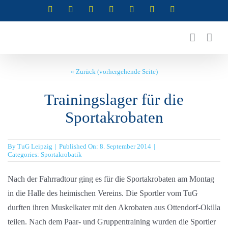
Zum
Instagram
Instagram
Instagram
Instagram
Facebook
X
YouTube
(Abteilung
(Abteilung
(Abteilung
(Abteilung
Inhalt
RSG)
Turnen)
Akrobatik)
Cheerleading)
springen
« Zurück (vorhergehende Seite)
Trainingslager für die
Sportakrobaten
By
TuG Leipzig
|
Published On: 8. September 2014
|
Categories:
Sportakrobatik
Nach der Fahrradtour ging es für die Sportakrobaten am Montag
in die Halle des heimischen Vereins. Die Sportler vom TuG
durften ihren Muskelkater mit den Akrobaten aus Ottendorf-Okilla
teilen. Nach dem Paar- und Gruppentraining wurden die Sportler