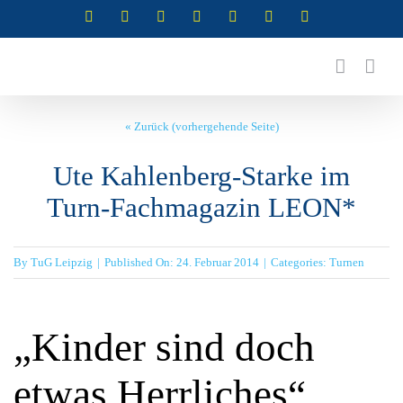
Zum
Instagram
Instagram
Instagram
Instagram
Facebook
X
YouTube
(Abteilung
(Abteilung
(Abteilung
(Abteilung
Inhalt
RSG)
Turnen)
Akrobatik)
Cheerleading)
springen
« Zurück (vorhergehende Seite)
Ute Kahlenberg-Starke im
Turn-Fachmagazin LEON*
By
TuG Leipzig
|
Published On: 24. Februar 2014
|
Categories:
Turnen
„Kinder sind doch
etwas Herrliches“