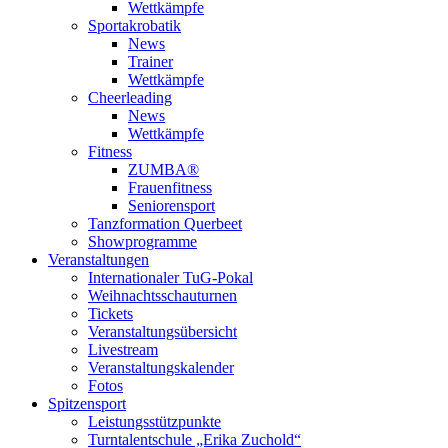
Wettkämpfe
Sportakrobatik
News
Trainer
Wettkämpfe
Cheerleading
News
Wettkämpfe
Fitness
ZUMBA®
Frauenfitness
Seniorensport
Tanzformation Querbeet
Showprogramme
Veranstaltungen
Internationaler TuG-Pokal
Weihnachtsschauturnen
Tickets
Veranstaltungsübersicht
Livestream
Veranstaltungskalender
Fotos
Spitzensport
Leistungsstützpunkte
Turntalentschule „Erika Zuchold“