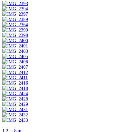
1
2
...
8
►