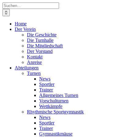
Zum
Instagram
Instagram
Instagram
Instagram
Facebook
X
YouTube
Suche
Inhalt
(Abteilung
(Abteilung
(Abteilung
(Abteilung
nach:
springen
RSG)
Turnen)
Akrobatik)
Cheerleading)
Home
Der Verein
Die Geschichte
Die Turnhalle
Die Mitgliedschaft
Der Vorstand
Kontakt
Anreise
Abteilungen
Turnen
News
Sportler
Trainer
Allgemeines Turnen
Vorschulturnen
Wettkämpfe
Rhythmische Sportgymnastik
News
Sportler
Trainer
Gymnastikmäuse