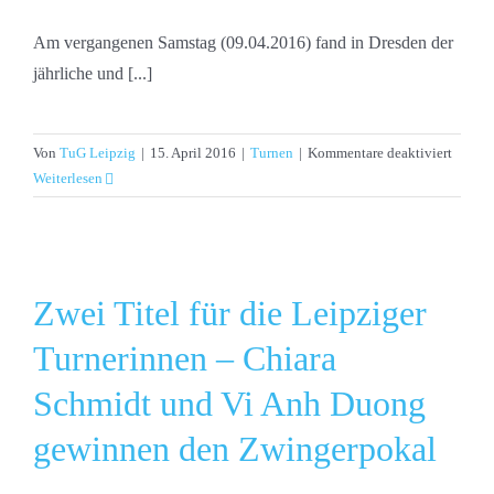
Am vergangenen Samstag (09.04.2016) fand in Dresden der
jährliche und [...]
für
Von
TuG Leipzig
|
15. April 2016
|
Turnen
|
Kommentare deaktiviert
Gold
Weiterlesen
und
Podest
beim
Zwinge
Zwei Titel für die Leipziger
in
Dresde
Turnerinnen – Chiara
Schmidt und Vi Anh Duong
gewinnen den Zwingerpokal