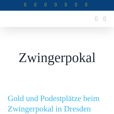
Zum
Instagram
Instagram
Instagram
Instagram
Facebook
X
YouTube
(Abteilung
(Abteilung
(Abteilung
(Abteilung
Inhalt
RSG)
Turnen)
Akrobatik)
Cheerleading)
springen
Zwingerpokal
Gold und Podestplätze beim
Zwingerpokal in Dresden