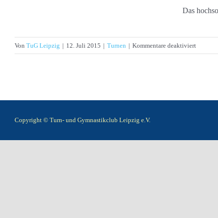
Das hochso
für
Von
TuG Leipzig
|
12. Juli 2015
|
Turnen
|
Kommentare deaktiviert
Zwei
Podestpl
für
Leipzig
Turneri
in
Copyright © Turn- und Gymnastikclub Leipzig e.V.
der
Hauptst