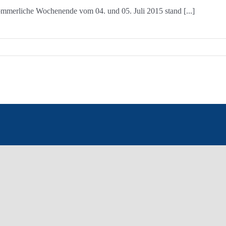
mmerliche Wochenende vom 04. und 05. Juli 2015 stand [...]
ätze
er
nnen
adt