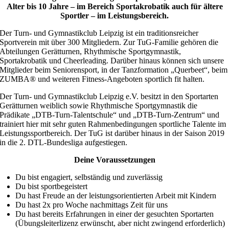
Alter bis 10 Jahre – im Bereich Sportakrobatik auch für ältere
Sportler – im Leistungsbereich.
Der Turn- und Gymnastikclub Leipzig ist ein traditionsreicher
Sportverein mit über 300 Mitgliedern. Zur TuG-Familie gehören die
Abteilungen Gerätturnen, Rhythmische Sportgymnastik,
Sportakrobatik und Cheerleading. Darüber hinaus können sich unsere
Mitglieder beim Seniorensport, in der Tanzformation „Querbeet“, beim
ZUMBA® und weiteren Fitness-Angeboten sportlich fit halten.
Der Turn- und Gymnastikclub Leipzig e.V. besitzt in den Sportarten
Gerätturnen weiblich sowie Rhythmische Sportgymnastik die
Prädikate „DTB-Turn-Talentschule“ und „DTB-Turn-Zentrum“ und
trainiert hier mit sehr guten Rahmenbedingungen sportliche Talente im
Leistungssportbereich. Der TuG ist darüber hinaus in der Saison 2019
in die 2. DTL-Bundesliga aufgestiegen.
Deine Voraussetzungen
Du bist engagiert, selbständig und zuverlässig
Du bist sportbegeistert
Du hast Freude an der leistungsorientierten Arbeit mit Kindern
Du hast 2x pro Woche nachmittags Zeit für uns
Du hast bereits Erfahrungen in einer der gesuchten Sportarten
(Übungsleiterlizenz erwünscht, aber nicht zwingend erforderlich)