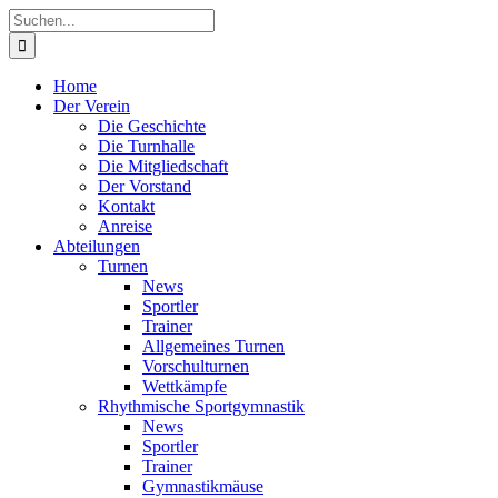
Zum
Instagram
Instagram
Instagram
Instagram
Facebook
X
YouTube
Suche
Inhalt
(Abteilung
(Abteilung
(Abteilung
(Abteilung
nach:
springen
RSG)
Turnen)
Akrobatik)
Cheerleading)
Home
Der Verein
Die Geschichte
Die Turnhalle
Die Mitgliedschaft
Der Vorstand
Kontakt
Anreise
Abteilungen
Turnen
News
Sportler
Trainer
Allgemeines Turnen
Vorschulturnen
Wettkämpfe
Rhythmische Sportgymnastik
News
Sportler
Trainer
Gymnastikmäuse