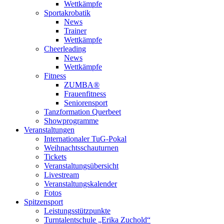
Wettkämpfe
Sportakrobatik
News
Trainer
Wettkämpfe
Cheerleading
News
Wettkämpfe
Fitness
ZUMBA®
Frauenfitness
Seniorensport
Tanzformation Querbeet
Showprogramme
Veranstaltungen
Internationaler TuG-Pokal
Weihnachtsschauturnen
Tickets
Veranstaltungsübersicht
Livestream
Veranstaltungskalender
Fotos
Spitzensport
Leistungsstützpunkte
Turntalentschule „Erika Zuchold“