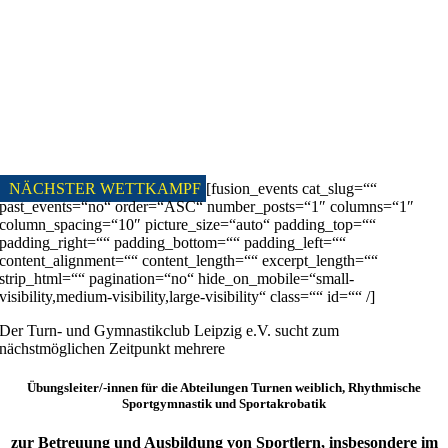
NÄCHSTER WETTKAMPF
[fusion_events cat_slug=““
past_events=“no“ order=“ASC“ number_posts=“1″ columns=“1″
column_spacing=“10″ picture_size=“auto“ padding_top=““
padding_right=““ padding_bottom=““ padding_left=““
content_alignment=““ content_length=““ excerpt_length=““
strip_html=““ pagination=“no“ hide_on_mobile=“small-
visibility,medium-visibility,large-visibility“ class=““ id=““ /]
Der Turn- und Gymnastikclub Leipzig e.V. sucht zum
nächstmöglichen Zeitpunkt mehrere
Übungsleiter/-innen für die Abteilungen Turnen weiblich, Rhythmische
Sportgymnastik und Sportakrobatik
zur Betreuung und Ausbildung von Sportlern, insbesondere im