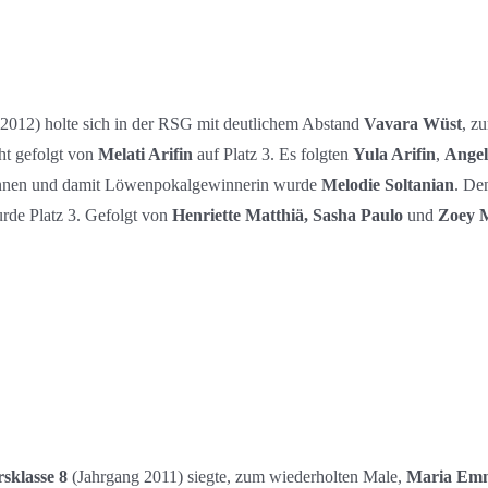
2012) holte sich in der RSG mit deutlichem Abstand
Vavara Wüst
, z
cht gefolgt von
Melati Arifin
auf Platz 3. Es folgten
Yula Arifin
,
Angel
innen und damit Löwenpokalgewinnerin wurde
Melodie Soltanian
. De
de Platz 3. Gefolgt von
Henriette Matthiä, Sasha Paulo
und
Zoey M
rsklasse 8
(Jahrgang 2011) siegte, zum wiederholten Male,
Maria Em