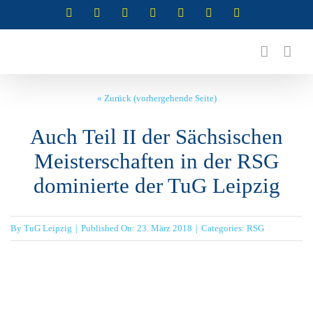
Zum
Instagram
Instagram
Instagram
Instagram
Facebook
X
YouTube
(Abteilung
(Abteilung
(Abteilung
(Abteilung
Inhalt
RSG)
Turnen)
Akrobatik)
Cheerleading)
springen
« Zurück (vorhergehende Seite)
Auch Teil II der Sächsischen
Meisterschaften in der RSG
dominierte der TuG Leipzig
By
TuG Leipzig
|
Published On: 23. März 2018
|
Categories:
RSG