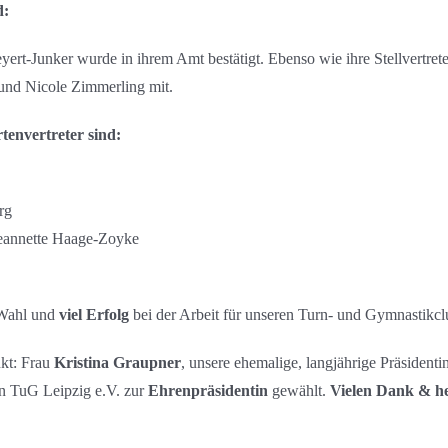
d:
yert-Junker wurde in ihrem Amt bestätigt. Ebenso wie ihre Stellvertret
und Nicole Zimmerling mit.
tenvertreter sind:
rg
eannette Haage-Zoyke
Wahl und
viel Erfolg
bei der Arbeit für unseren Turn- und Gymnastikcl
nkt: Frau
Kristina Graupner
, unsere ehemalige, langjährige Präsident
n TuG Leipzig e.V. zur
Ehrenpräsidentin
gewählt.
Vielen Dank & h