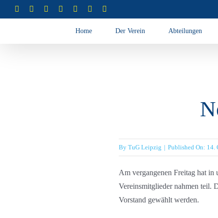
Zum
Instagram
Instagram
Instagram
Instagram
Facebook
X
YouTube
(Abteilung
(Abteilung
(Abteilung
(Abteilung
Inhalt
RSG)
Turnen)
Akrobatik)
Cheerleading)
Home
Der Verein
Abteilungen
springen
N
By
TuG Leipzig
|
Published On: 14.
Am vergangenen Freitag hat in 
Vereinsmitglieder nahmen teil. 
Vorstand gewählt werden.