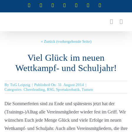
Zum
Instagram
Instagram
Instagram
Instagram
Facebook
X
YouTube
(Abteilung
(Abteilung
(Abteilung
(Abteilung
Inhalt
RSG)
Turnen)
Akrobatik)
Cheerleading)
springen
« Zurück (vorhergehende Seite)
Viel Glück im neuen
Wettkampf- und Schuljahr!
By
TuG Leipzig
|
Published On: 31. August 2014
|
Categories:
Cheerleading
,
RSG
,
Sportakrobatik
,
Turnen
Die Sommerferien sind zu Ende und spätestens jetzt hat der
(Trainings-)Alltag alle Vereinsmitglieder wieder fest im Griff. Wir
wünschen Euch jede Menge Glück und viele Erfolge im neuen
Wettkampf- und Schuljahr. Auch allen Vereinsmitgliedern, die ihre