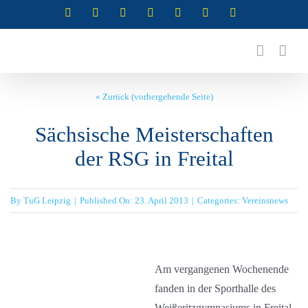
Zum
Instagram
Instagram
Instagram
Instagram
Facebook
X
YouTube
(Abteilung
(Abteilung
(Abteilung
(Abteilung
Inhalt
RSG)
Turnen)
Akrobatik)
Cheerleading)
springen
« Zurück (vorhergehende Seite)
Sächsische Meisterschaften
der RSG in Freital
By
TuG Leipzig
|
Published On: 23. April 2013
|
Categories:
Vereinsnews
Am vergangenen Wochenende
fanden in der Sporthalle des
Weißeritzgymnasiums in Freital