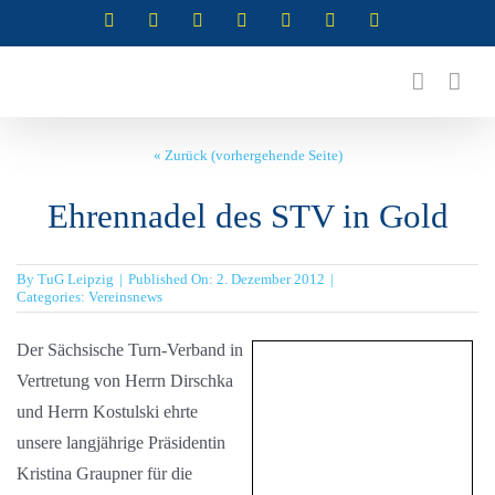
Zum
Instagram
Instagram
Instagram
Instagram
Facebook
X
YouTube
(Abteilung
(Abteilung
(Abteilung
(Abteilung
Inhalt
RSG)
Turnen)
Akrobatik)
Cheerleading)
springen
« Zurück (vorhergehende Seite)
Ehrennadel des STV in Gold
By
TuG Leipzig
|
Published On: 2. Dezember 2012
|
Categories:
Vereinsnews
Der Sächsische Turn-Verband in
Vertretung von Herrn Dirschka
und Herrn Kostulski ehrte
unsere langjährige Präsidentin
Kristina Graupner für die