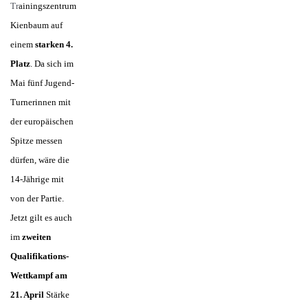
Tr
ai
ningszentrum
Kienbaum auf
einem
starken 4.
Platz
. Da sich im
Mai fünf Jugend-
Turnerinnen mit
der europäischen
Spitze messen
dürfen, wäre die
14-Jährige mit
von der Partie.
Jetzt gilt es auch
im
zweiten
Qualifikations-
Wettkampf am
21. April
Stärke