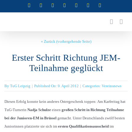
Zum
Instagram
Instagram
Instagram
Instagram
Facebook
X
YouTube
(Abteilung
(Abteilung
(Abteilung
(Abteilung
Inhalt
RSG)
Turnen)
Akrobatik)
Cheerleading)
springen
« Zurück (vorhergehende Seite)
Erster Schritt Richtung JEM-
Teilnahme geglückt
By
TuG Leipzig
|
Published On: 9. April 2012
|
Categories:
Vereinsnews
Diesen Erfolg konnte kein anderes Ostergeschenk toppen: Am Karfreitag hat
TuG-Turnerin
Nadja Schulze
einen
großen Schritt in Richtung Teilnahme
bei der Junioren-EM in Brüssel
gemacht. Unter Deutschlands zwölf besten
Juniorinnen platzierte sie sich im
ersten Qualifikationsausscheid
im