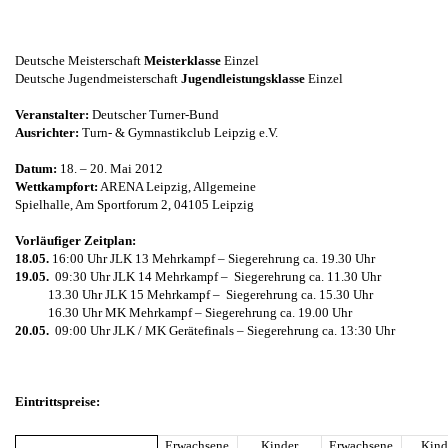
Deutsche Meisterschaft
Meisterklasse
Einzel
Deutsche Jugendmeisterschaft
Jugendleistungsklasse
Einzel
Veranstalter:
Deutscher Turner-Bund
Ausrichter:
Turn- & Gymnastikclub Leipzig e.V.
Datum:
18. – 20. Mai 2012
Wettkampfort:
ARENA Leipzig, Allgemeine
Spielhalle, Am Sportforum 2, 04105 Leipzig
Vorläufiger Zeitplan:
18.05.
16:00 Uhr JLK 13 Mehrkampf – Siegerehrung ca. 19.30 Uhr
19.05.
09:30 Uhr JLK 14 Mehrkampf – Siegerehrung ca. 11.30 Uhr
13.30 Uhr JLK 15 Mehrkampf – Siegerehrung ca. 15.30 Uhr
16.30 Uhr MK Mehrkampf – Siegerehrung ca. 19.00 Uhr
20.05.
09:00 Uhr JLK / MK Gerätefinals –
Siegerehrung ca. 13:30 Uhr
Eintrittspreise:
Erwachsene
Kinder
Erwachsene
Kind