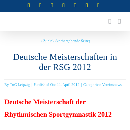
Zum
Instagram
Instagram
Instagram
Instagram
Facebook
X
YouTube
(Abteilung
(Abteilung
(Abteilung
(Abteilung
Inhalt
RSG)
Turnen)
Akrobatik)
Cheerleading)
springen
« Zurück (vorhergehende Seite)
Deutsche Meisterschaften in
der RSG 2012
By
TuG Leipzig
|
Published On: 11. April 2012
|
Categories:
Vereinsnews
Deutsche Meisterschaft der
Rhythmischen Sportgymnastik 2012