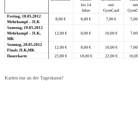
bis 14
mit
mi
Jahre
GymCard
GymC
Freitag, 18.05.2012
8,00 €
6,00 €
7,00 €
5,00
Mehrkampf – JLK
Samstag, 19.05.2012
Mehrkampf – JLK,
12,00 €
8,00 €
10,00 €
7,00
MK
Sonntag, 20.05.2012
12,00 €
8,00 €
10,00 €
7,00
Finals JLK,MK
Dauerkarte
25,00 €
18,00 €
22,00 €
16,0
Karten nur an der Tageskasse!