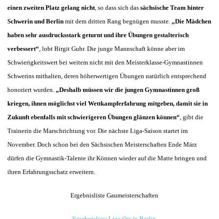
einen zweiten Platz gelang nicht
, so dass sich das
sächsische Team hinter
Schwerin und Berlin
mit dem dritten Rang begnügen musste.
„Die Mädchen
haben sehr ausdrucksstark geturnt und ihre Übungen gestalterisch
verbessert“
, lobt Birgit Guhr. Die junge Mannschaft könne aber im
Schwierigkeitswert bei weitem nicht mit den Meisterklasse-Gymnastinnen
Schwerins mithalten, deren höherwertigen Übungen natürlich entsprechend
honoriert wurden.
„Deshalb müssen wir die jungen Gymnastinnen groß
kriegen, ihnen möglichst viel Wettkampferfahrung mitgeben, damit sie in
Zukunft ebenfalls mit schwierigeren Übungen glänzen können“
, gibt die
Trainerin die Marschrichtung vor. Die nächste Liga-Saison startet im
November. Doch schon bei den Sächsischen Meisterschaften Ende März
dürfen die Gymnastik-Talente ihr Können wieder auf die Matte bringen und
ihren Erfahrungsschatz erweitern.
Ergebnisliste Gaumeisterschaften
Ergebnisliste Liga Ost in Berlin