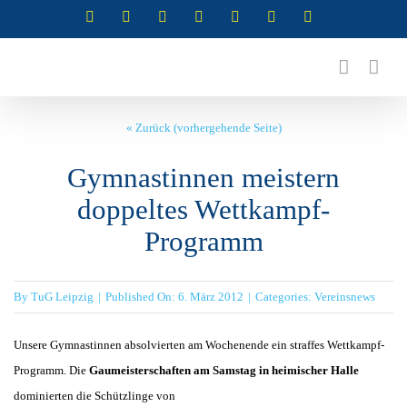
Zum
Instagram
Instagram
Instagram
Instagram
Facebook
X
YouTube
(Abteilung
(Abteilung
(Abteilung
(Abteilung
Inhalt
RSG)
Turnen)
Akrobatik)
Cheerleading)
springen
« Zurück (vorhergehende Seite)
Gymnastinnen meistern
doppeltes Wettkampf-
Programm
By
TuG Leipzig
|
Published On: 6. März 2012
|
Categories:
Vereinsnews
Unsere Gymnastinnen absolvierten am Wochenende ein straffes Wettkampf-
Programm. Die
Gaumeisterschaften am
Samstag in heimischer Halle
dominierten die Schützlinge von