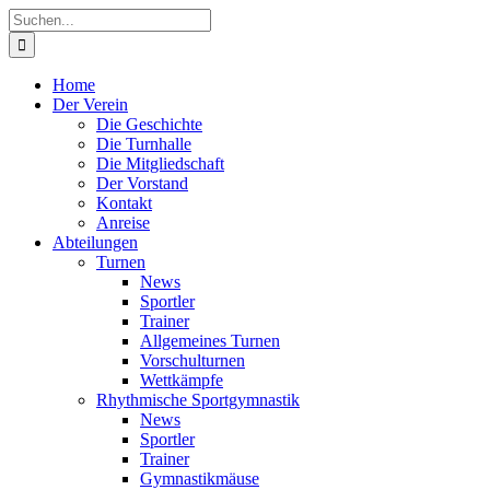
Zum
Instagram
Instagram
Instagram
Instagram
Facebook
X
YouTube
Suche
Inhalt
(Abteilung
(Abteilung
(Abteilung
(Abteilung
nach:
springen
RSG)
Turnen)
Akrobatik)
Cheerleading)
Home
Der Verein
Die Geschichte
Die Turnhalle
Die Mitgliedschaft
Der Vorstand
Kontakt
Anreise
Abteilungen
Turnen
News
Sportler
Trainer
Allgemeines Turnen
Vorschulturnen
Wettkämpfe
Rhythmische Sportgymnastik
News
Sportler
Trainer
Gymnastikmäuse