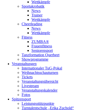
Wettkämpfe
Sportakrobatik
News
Trainer
Wettkämpfe
Cheerleading
News
Wettkämpfe
Fitness
ZUMBA®
Frauenfitness
Seniorensport
Tanzformation Querbeet
Showprogramme
Veranstaltungen
Internationaler TuG-Pokal
Weihnachtsschauturnen
Tickets
Veranstaltungsübersicht
Livestream
Veranstaltungskalender
Fotos
Spitzensport
Leistungsstützpunkte
Turntalentschule „Erika Zuchold“