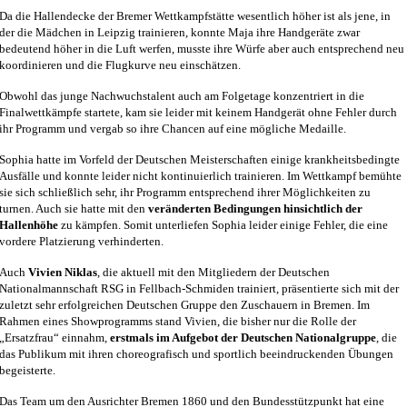
Da die Hallendecke der Bremer Wettkampfstätte wesentlich höher ist als jene, in
der die Mädchen in Leipzig trainieren, konnte Maja ihre Handgeräte zwar
bedeutend höher in die Luft werfen, musste ihre Würfe aber auch entsprechend neu
koordinieren und die Flugkurve neu einschätzen.
Obwohl das junge Nachwuchstalent auch am Folgetage konzentriert in die
Finalwettkämpfe startete, kam sie leider mit keinem Handgerät ohne Fehler durch
ihr Programm und vergab so ihre Chancen auf eine mögliche Medaille.
Sophia hatte im Vorfeld der Deutschen Meisterschaften einige krankheitsbedingte
Ausfälle und konnte leider nicht kontinuierlich trainieren. Im Wettkampf bemühte
sie sich schließlich sehr, ihr Programm entsprechend ihrer Möglichkeiten zu
turnen. Auch sie hatte mit den
veränderten Bedingungen hinsichtlich der
Hallenhöhe
zu kämpfen. Somit unterliefen Sophia leider einige Fehler, die eine
vordere Platzierung verhinderten.
Auch
Vivien Niklas
, die aktuell mit den Mitgliedern der Deutschen
Nationalmannschaft RSG in Fellbach-Schmiden trainiert, präsentierte sich mit der
zuletzt sehr erfolgreichen Deutschen Gruppe den Zuschauern in Bremen. Im
Rahmen eines Showprogramms stand Vivien, die bisher nur die Rolle der
„Ersatzfrau“ einnahm,
erstmals im Aufgebot der Deutschen Nationalgruppe
, die
das Publikum mit ihren choreografisch und sportlich beeindruckenden Übungen
begeisterte.
Das Team um den Ausrichter Bremen 1860 und den Bundesstützpunkt hat eine