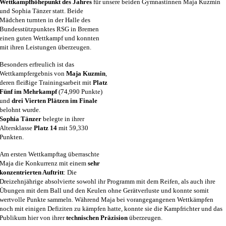
Wettkampfhöhepunkt des Jahres
für unsere
beiden Gymnastinnen Maja Kuzmin
und Sophia Tänzer statt. Beide
Mädchen turnten in der Halle des
Bundesstützpunktes RSG in Bremen
einen guten Wettkampf und konnten
mit ihren Leistungen überzeugen.
Besonders erfreulich ist das
Wettkampfergebnis von
Maja Kuzmin
,
deren fleißige Trainingsarbeit mit
Platz
Fünf im Mehrkampf
(74,990 Punkte)
und
drei Vierten Plätzen im Finale
belohnt wurde.
Sophia Tänzer
belegte in ihrer
Altersklasse
Platz 14
mit 59,330
Punkten.
Am ersten Wettkampftag überraschte
Maja die Konkurrenz mit einem
sehr
konzentrierten Auftritt
: Die
Dreizehnjährige absolvierte sowohl ihr Programm mit dem Reifen, als auch ihre
Übungen mit dem Ball und den Keulen ohne Gerätverluste und konnte somit
wertvolle Punkte sammeln. Während Maja bei vorangegangenen Wettkämpfen
noch mit einigen Defiziten zu kämpfen hatte, konnte sie die Kampfrichter und das
Publikum hier von ihrer
technischen Präzision
überzeugen.