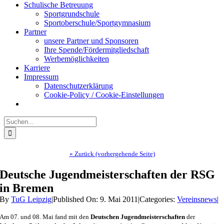
Schulische Betreuung
Sportgrundschule
Sportoberschule/Sportgymnasium
Partner
unsere Partner und Sponsoren
Ihre Spende/Fördermitgliedschaft
Werbemöglichkeiten
Karriere
Impressum
Datenschutzerklärung
Cookie-Policy / Cookie-Einstellungen
Suche
nach:
« Zurück (vorhergehende Seite)
Deutsche Jugendmeisterschaften der RSG
in Bremen
By
TuG Leipzig
|
Published On: 9. Mai 2011
|
Categories:
Vereinsnews
|
Am 07. und 08. Mai fand mit den
Deutschen Jugendmeisterschaften
der